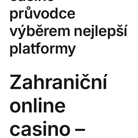
průvodce
výběrem nejlepší
platformy
Zahraniční
online
casino –