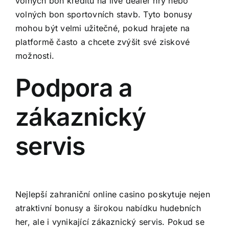
volných bon kreditů na live dealer hry nebo
volných bon sportovních stavb. Tyto bonusy
mohou být velmi užitečné, pokud hrajete na
platformě často a chcete zvýšit své ziskové
možnosti.
Podpora a
zákaznický
servis
Nejlepší zahraniční online casino poskytuje nejen
atraktivní bonusy a širokou nabídku hudebních
her, ale i vynikající zákaznický servis. Pokud se