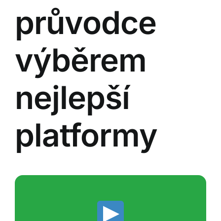
průvodce
výběrem
nejlepší
platformy