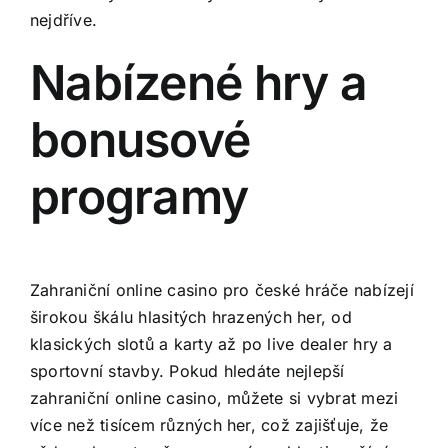
nejdříve.
Nabízené hry a
bonusové
programy
Zahraniční online casino pro české hráče nabízejí
širokou škálu hlasitých hrazených her, od
klasických slotů a karty až po live dealer hry a
sportovní stavby. Pokud hledáte nejlepší
zahraniční online casino, můžete si vybrat mezi
více než tisícem různých her, což zajišťuje, že