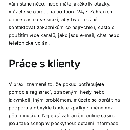
vám stane něco, nebo máte jakékoliv otázky,
můžete se obrátit na podporu 24/7. Zahraniční
online casino se snaží, aby bylo možné
kontaktovat zákazníkům co nejrychleji, často s
použitím více kanálů, jako jsou e-mail, chat nebo
telefonické volání.
Práce s klienty
V praxi znamená to, že pokud potřebujete
pomoc s registrací, ztracenými hesly nebo
jakýmkoli jiným problémem, můžete se obrátit na
podporu a obvykle budete zpátky v méně než
pěti minutách. Nejlepší zahraniční online casino
jsou také schopny poskytnout detailní informace