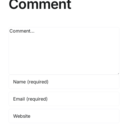
Comment
Mobile
OnlyFans
Access
Guide:
Explained
Operar
Private,
Forex
Premium
Comment
online:
Access
Guía
and
completa
Features
para
usar
apps
y
plataformas
móviles
en
México