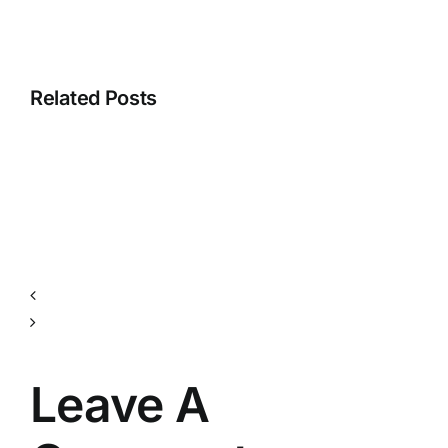
Related Posts
Stay
Casino
Login
Account
Verification
OnlyFans
Guide
Watch
for
Free
Australian
Guide:
Players
Features,
Leave A
Privacy,
and
Elylabella