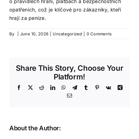
o pravidlech hraní, platbách a bezpečnostních
opatřeních, což je klíčové pro zákazníky, kteří
hrají za peníze.
By
|
June 10, 2026
|
Uncategorized
|
0 Comments
Share This Story, Choose Your
Platform!
Facebook
X
Reddit
LinkedIn
WhatsApp
Telegram
Tumblr
Pinterest
Vk
Xing
Email
About the Author: