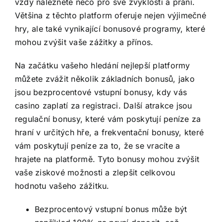
vždy naleznete něco pro své zvyklosti a přání.
Většina z těchto platform oferuje nejen výjimečné
hry, ale také vynikající bonusové programy, které
mohou zvýšit vaše zážitky a přínos.
Na začátku vašeho hledání nejlepší platformy
můžete zvážit několik základních bonusů, jako
jsou bezprocentové vstupní bonusy, kdy vás
casino zaplatí za registraci. Další atrakce jsou
regulační bonusy, které vám poskytují peníze za
hraní v určitých hře, a frekventační bonusy, které
vám poskytují peníze za to, že se vracíte a
hrajete na platformě. Tyto bonusy mohou zvýšit
vaše ziskové možnosti a zlepšit celkovou
hodnotu vašeho zážitku.
Bezprocentový vstupní bonus může být