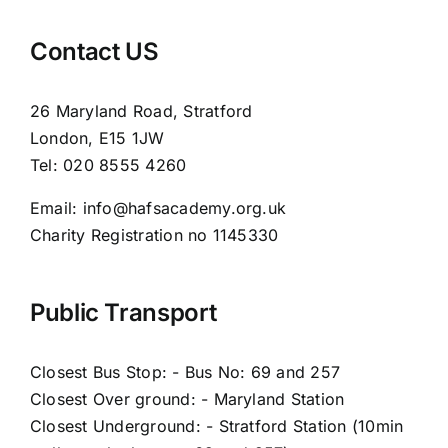
Contact US
26 Maryland Road, Stratford
London, E15 1JW
Tel: 020 8555 4260
Email: info@hafsacademy.org.uk
Charity Registration no 1145330
Public Transport
Closest Bus Stop: - Bus No: 69 and 257
Closest Over ground: - Maryland Station
Closest Underground: - Stratford Station (10min