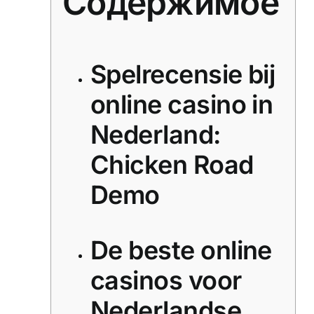
Содержимое
Spelrecensie bij
online casino in
Nederland:
Chicken Road
Demo
De beste online
casinos voor
Nederlandse