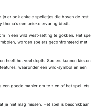
ijn er ook enkele spelletjes die boven de rest
y thema’s een unieke ervaring biedt.
om in een wild west-setting te gokken. Het spel
gsymbolen, worden spelers geconfronteerd met
en heeft het veel depth. Spelers kunnen kiezen
nusfeatures, waaronder een wild-symbol en een
 een goede manier om te zien of het spel iets
at je niet mag missen. Het spel is beschikbaar