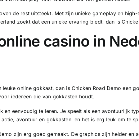
ven de rest uitsteekt. Met zijn unieke gameplay en high-e
ederland zoekt dat een unieke ervaring biedt, dan is Chick
 online casino in Ne
 leuke online gokkast, dan is Chicken Road Demo een goe
 voor iedereen die van gokkasten houdt.
n eenvoudig te leren. Je speelt als een avontuurlijk typ
ctie, avontuur en gokkasten, en het is erg leuk om te sp
emo zijn erg goed gemaakt. De graphics zijn helder en s