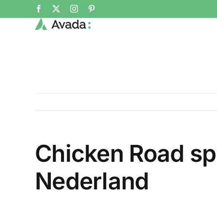
Skip
Facebook
X
Instagram
Pinterest
to
content
Chicken Road spe
Nederland