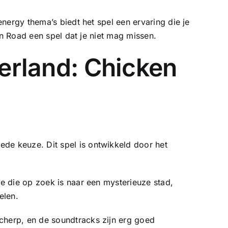
nergy thema’s biedt het spel een ervaring die je
en Road een spel dat je niet mag missen.
derland: Chicken
de keuze. Dit spel is ontwikkeld door het
e die op zoek is naar een mysterieuze stad,
elen.
cherp, en de soundtracks zijn erg goed