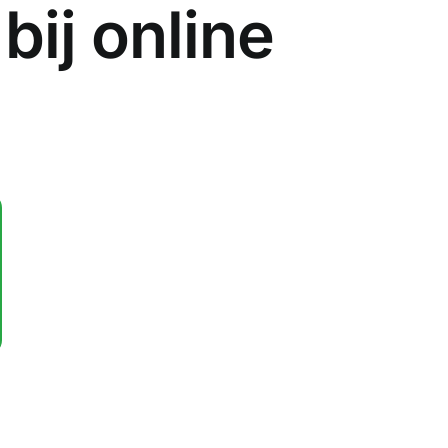
ij online