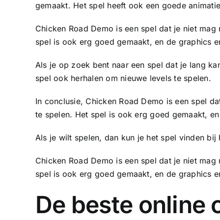
gemaakt. Het spel heeft ook een goede animatie, 
Chicken Road Demo is een spel dat je niet mag m
spel is ook erg goed gemaakt, en de graphics e
Als je op zoek bent naar een spel dat je lang k
spel ook herhalen om nieuwe levels te spelen.
In conclusie, Chicken Road Demo is een spel dat
te spelen. Het spel is ook erg goed gemaakt, e
Als je wilt spelen, dan kun je het spel vinden b
Chicken Road Demo is een spel dat je niet mag m
spel is ook erg goed gemaakt, en de graphics e
De beste online 