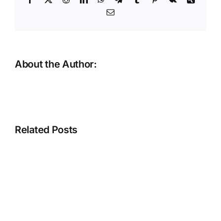
Email
About the Author:
Related Posts
Stay
Casino
Login
Account
Verification
OnlyFans
Guide
Watch