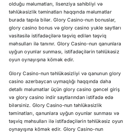
olduğu məlumatları, lisenziya sahibliyi və
təhlükəsizlik təminatları haqqında məlumatlar
burada tapıla bilər. Glory Casino-nun bonuslar,
glory casino bonus və glory casino yukle saytları
vasitəsilə istifadəçilərə təşviq edilən təşviq
məhsulları ilə tanınır. Glory Casino-nun qanunlara
uyğun oyunlar sunması, istifadəçilərin təhlükəsiz
oyun oynayışına kömək edir.
Glory Casino-nun təhlükəsizliyi və qanunun
glory
casino azerbaycan
uymaqlığı haqqında daha
detallı məlumatlar üçün glory casino gəncel giriş
və glory casino indir saytlarından istifadə edə
bilərsiniz. Glory Casino-nun təhlükəsizlik
təminatları, qanunlara uyğun oyunlar sunması və
təşviq məhsulları ilə istifadəçilərin təhlükəsiz oyun
oynayışına kömək edir. Glory Casino-nun