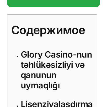
Содержимое
Glory Casino-nun
təhlükəsizliyi və
qanunun
uymaqlığı
Lisenziyalaşdırma