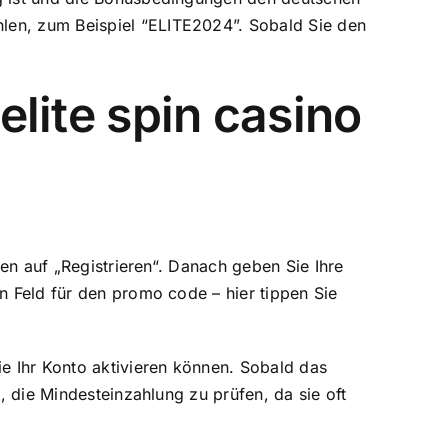
len, zum Beispiel “ELITE2024”. Sobald Sie den
elite spin casino
ken auf „Registrieren“. Danach geben Sie Ihre
in Feld für den promo code – hier tippen Sie
ie Ihr Konto aktivieren können. Sobald das
, die Mindesteinzahlung zu prüfen, da sie oft