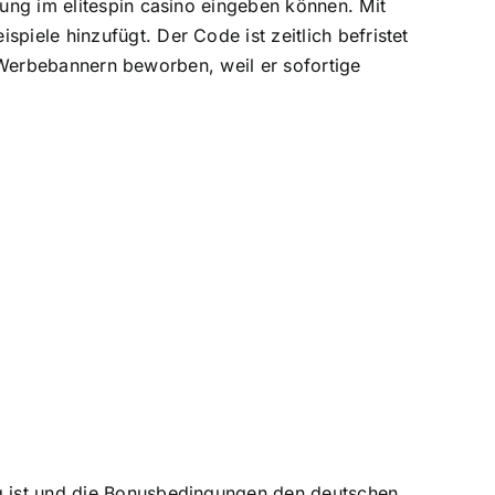
hlung im
elitespin casino
eingeben können. Mit
piele hinzufügt. Der Code ist zeitlich befristet
und Werbebannern beworben, weil er sofortige
ig ist und die Bonusbedingungen den deutschen