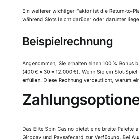
Ein weiterer wichtiger Faktor ist die Return‑to
während Slots leicht darüber oder darunter lieg
Beispielrechnung
Angenommen, Sie erhalten einen 100 % Bonus bi
(400 € × 30 = 12.000 €). Wenn Sie ein Slot‑Spi
erfüllen. Diese Rechnung verdeutlicht, warum ei
Zahlungsoptione
Das Elite Spin Casino bietet eine breite Palett
Giropay und Paysafecard zur Verfügung. Bei Aus