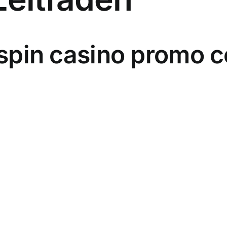
e spin casino promo 