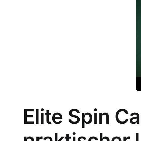
Elite Spin C
praktischer 