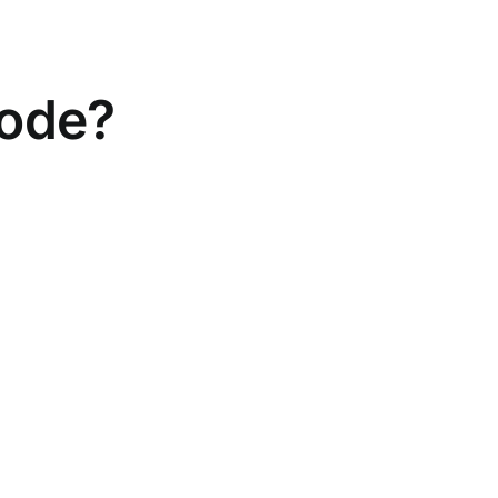
code?