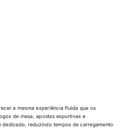
recer a mesma experiência fluida que os
ogos de mesa, apostas esportivas e
nte dedicado, reduzindo tempos de carregamento