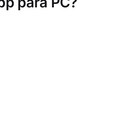
App para PC?