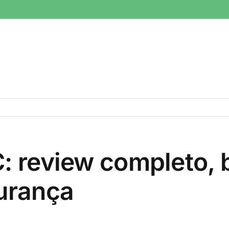
: review completo, 
gurança