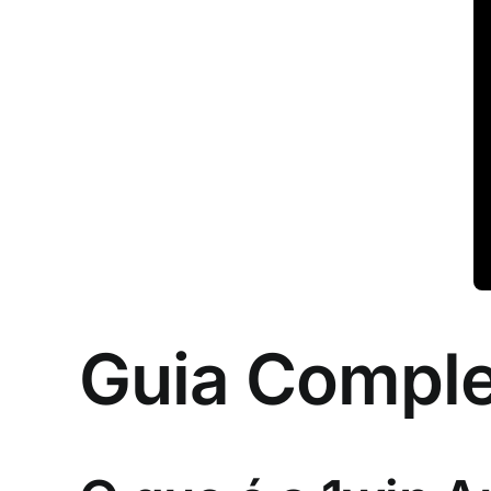
Guia Comple