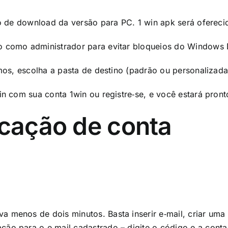
tão de download da versão para PC.
1 win apk
será ofereci
‑o como administrador para evitar bloqueios do Windows 
ermos, escolha a pasta de destino (padrão ou personalizad
in com sua conta 1win ou registre‑se, e você estará pront
icação de conta
 menos de dois minutos. Basta inserir e‑mail, criar uma 
ão para o e‑mail cadastrado – digite o código e a conta j