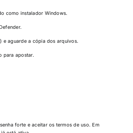
do como instalador Windows.
Defender.
a) e aguarde a cópia dos arquivos.
o para apostar.
senha forte e aceitar os termos de uso. Em
á está ativa.