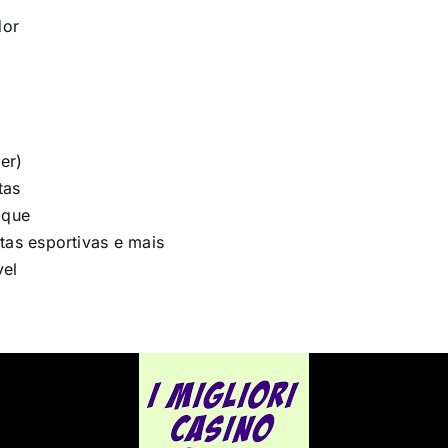
dor
er)
tas
aque
tas esportivas e mais
vel